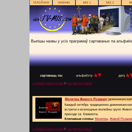
ГАЛОЎНАЯ
НАВІНКІ
MIS 1
MIS 2
M
Выпішы назвы у усіх праграмаў сартаваных па альфаб
п
сартаваць па:
альфабэту:
дату
з сэрый толькі цэлае
/
усе часткі сэрый
Молитва Живого Розария
(доминиканская г
Каждый октябрь традиционно доминиканская
встречи и всенощные молебны групп Живог
приходе св. Климента.
Ключавыя словы:
Молитва
,
Живой Розари
з сэрый толькі цэлае
/
усе часткі сэрый