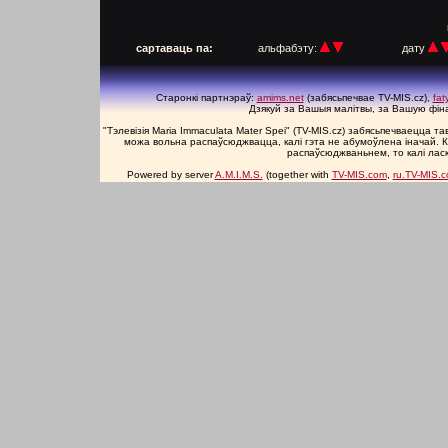
п
сартаваць па:
альфабэту:
дату
Старонкі партнэраў:
amims.net
(забясьпечвае TV-MIS.cz),
fa
Дзякуй за Вашыя малітвы, за Вашую фін
"Тэлевізія Maria Immaculata Mater Spei" (TV-MIS.cz) забясьпечваецца 
можа вольна распаўсюджвацца, калі гэта не абумоўлена іначай. К
распаўсюджваньнем, то калі лас
Powered by server
A.M.I.M.S.
(together with
TV-MIS.com
,
ru.TV-MIS.