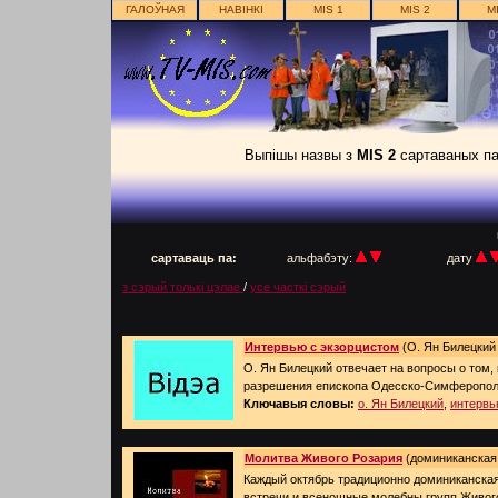
ГАЛОЎНАЯ
НАВІНКІ
MIS 1
MIS 2
M
Выпішы назвы з
MIS 2
сартаваных па
п
сартаваць па:
альфабэту:
дату
з сэрый толькі цэлае
/
усе часткі сэрый
Интервью с экзорцистом
(О. Ян Билецкий 
О. Ян Билецкий отвечает на вопросы о том,
разрешения епископа Одесско-Симферопол
Ключавыя словы:
о. Ян Билецкий
,
интервь
Молитва Живого Розария
(доминиканская г
Каждый октябрь традиционно доминиканская
встречи и всенощные молебны групп Живог