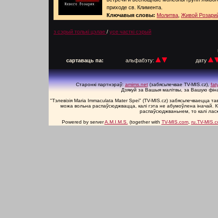
приходе св. Климента.
Ключавыя словы:
Молитва
,
Живой Розари
з сэрый толькі цэлае
/
усе часткі сэрый
п
сартаваць па:
альфабэту:
дату
Старонкі партнэраў:
amims.net
(забясьпечвае TV-MIS.cz),
fa
Дзякуй за Вашыя малітвы, за Вашую фін
"Тэлевізія Maria Immaculata Mater Spei" (TV-MIS.cz) забясьпечваецца 
можа вольна распаўсюджвацца, калі гэта не абумоўлена іначай. К
распаўсюджваньнем, то калі лас
Powered by server
A.M.I.M.S.
(together with
TV-MIS.com
,
ru.TV-MIS.