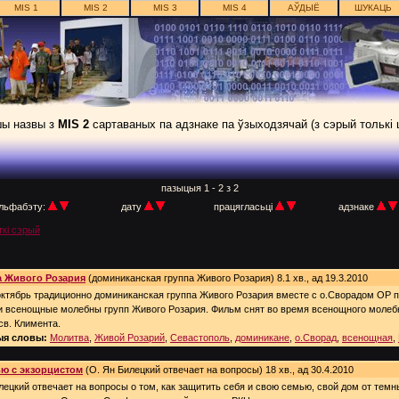
MIS 1
MIS 2
MIS 3
MIS 4
АЎДЫЁ
ШУКАЦЬ
ы назвы з
MIS 2
сартаваных па адзнаке па ўзыходзячай (з сэрый толькі 
пазыцыя 1 - 2 з 2
льфабэту:
дату
працягласьці
адзнаке
ткі сэрый
 Живого Розария
(доминиканская группа Живого Розария) 8.1 хв., ад 19.3.2010
ктябрь традиционно доминиканская группа Живого Розария вместе с о.Сворадом ОР п
и всенощные молебны групп Живого Розария. Фильм снят во время всенощного молеб
св. Климента.
я словы:
Молитва
,
Живой Розарий
,
Севастополь
,
доминикане
,
о.Сворад
,
всенощная
,
ю с экзорцистом
(О. Ян Билецкий отвечает на вопросы) 18 хв., ад 30.4.2010
лецкий отвечает на вопросы о том, как защитить себя и свою семью, свой дом от темн