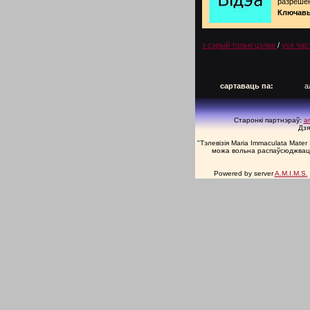
разреше
Ключавы
з сэрый толькі цэлае
/
усе час
сартаваць па:
а
Старонкі партнэраў:
a
Дзя
"Тэлевізія Maria Immaculata Mate
можа вольна распаўсюджвацца
Powered by server
A.M.I.M.S.