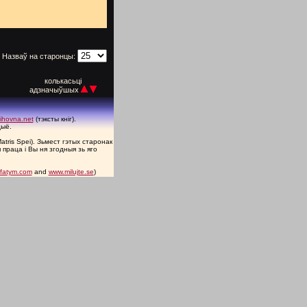
Назваў на старонцы:
колькасьці
адзначыўшых
ihovna.net
(тэксты кніг).
дыё.
atris Spei). Зьмест гэтых старонак
праца і Вы ня згодныя зь яго
fatym.com
and
www.milujte.se
)