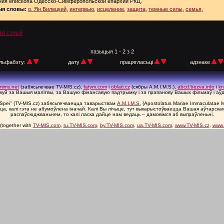
ния епископа Одесско-Симферопольской епархии РКЦ.
я словы:
о. Ян Билецкий
,
интервью
,
исцеление
,
защита
,
темные силы
,
семья
,
ткі сэрый
пазыцыя 1 - 2 з 2
льфабэту:
дату
працягласьці
адзнаке
mims.net
(забясьпечвае TV-MIS.cz),
fatym.com
і
oblati.cz
(сябры A.M.I.M.S.),
abcd.bezva.info
і
kn
куй за Вашыя малітвы, за Вашую фінансавую падтрымку і за прапанову Вашых фільмаў і аў
r Spei" (TV-MIS.cz) забясьпечваецца таварыствам
A.M.I.M.S.
(Apostolatus Mariae Immaculatae M
, калі гэта не абумоўлена іначай. Калі Вы лічыце, тут выкарыстоўваецца Вашая аўтарская 
распаўсюджваньнем, то калі ласка дайце нам ведаць – дамовімся аб выпраўленьні.
(together with
TV-MIS.com
,
ru.TV-MIS.com
,
by.TV-MIS.com
,
ua.TV-MIS.com
,
www.TV-MIS.cz
,
www.