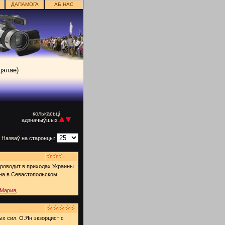
ДАПАМОГА
АБ НАС
цэлае)
колькасьці
адзначыўшых
Назваў на старонцы:
роводит в приходах Украины
на в Севастопольском
Мария
,
ых сил. О.Ян экзорцист с