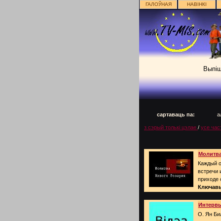
ГАЛОЎНАЯ
НАВІНКІ
Выпіш
сартаваць па:
а
з сэрый толькі цэлае
/
усе час
Молитва
Каждый о
встречи 
приходе 
Ключавы
Интервь
О. Ян Би