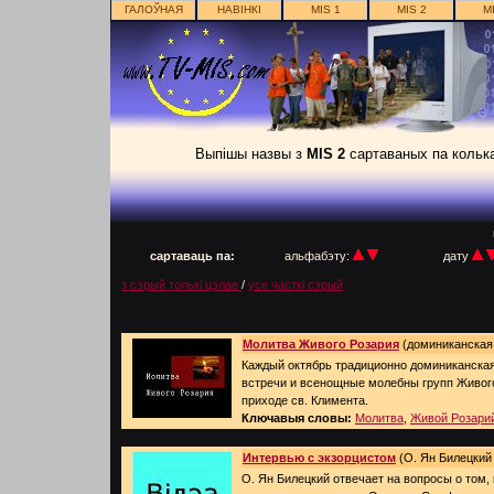
ГАЛОЎНАЯ
НАВІНКІ
MIS 1
MIS 2
M
Выпішы назвы з
MIS 2
сартаваных па колька
п
сартаваць па:
альфабэту:
дату
з сэрый толькі цэлае
/
усе часткі сэрый
Молитва Живого Розария
(доминиканская г
Каждый октябрь традиционно доминиканская
встречи и всенощные молебны групп Живог
приходе св. Климента.
Ключавыя словы:
Молитва
,
Живой Розари
Интервью с экзорцистом
(О. Ян Билецкий 
О. Ян Билецкий отвечает на вопросы о том,