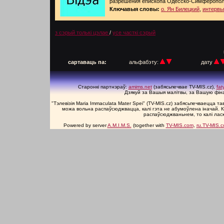
разрешения епископа Одесско-Симферопол
Ключавыя словы:
о. Ян Билецкий
,
интервь
з сэрый толькі цэлае
/
усе часткі сэрый
п
сартаваць па:
альфабэту:
дату
Старонкі партнэраў:
amims.net
(забясьпечвае TV-MIS.cz),
fa
Дзякуй за Вашыя малітвы, за Вашую фін
"Тэлевізія Maria Immaculata Mater Spei" (TV-MIS.cz) забясьпечваецца 
можа вольна распаўсюджвацца, калі гэта не абумоўлена іначай. К
распаўсюджваньнем, то калі лас
Powered by server
A.M.I.M.S.
(together with
TV-MIS.com
,
ru.TV-MIS.