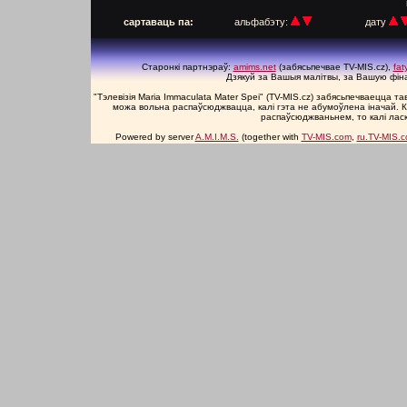
п
сартаваць па:
альфабэту:
дату
Старонкі партнэраў:
amims.net
(забясьпечвае TV-MIS.cz),
fa
Дзякуй за Вашыя малітвы, за Вашую фін
"Тэлевізія Maria Immaculata Mater Spei" (TV-MIS.cz) забясьпечваецца 
можа вольна распаўсюджвацца, калі гэта не абумоўлена іначай. К
распаўсюджваньнем, то калі лас
Powered by server
A.M.I.M.S.
(together with
TV-MIS.com
,
ru.TV-MIS.