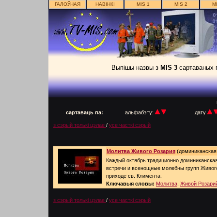
ГАЛОЎНАЯ
НАВІНКІ
MIS 1
MIS 2
M
Выпішы назвы з
MIS 3
сартаваных п
п
сартаваць па:
альфабэту:
дату
з сэрый толькі цэлае
/
усе часткі сэрый
Молитва Живого Розария
(доминиканская г
Каждый октябрь традиционно доминиканская
встречи и всенощные молебны групп Живог
приходе св. Климента.
Ключавыя словы:
Молитва
,
Живой Розари
з сэрый толькі цэлае
/
усе часткі сэрый